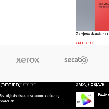
Zamjena vizuala na r
Od
45,00
€
ZADNJE OBJAVE
Razlik
Brzi digitalni tisak, brza isporuka tiskanog
materijala.