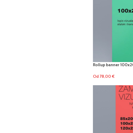
Rollup banner 100x
Od
78,00
€