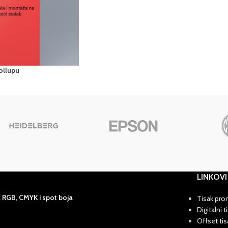
ollupu
LINKOVI
a RGB, CMYK i spot boja
Tisak pro
Digitalni t
Offset tis