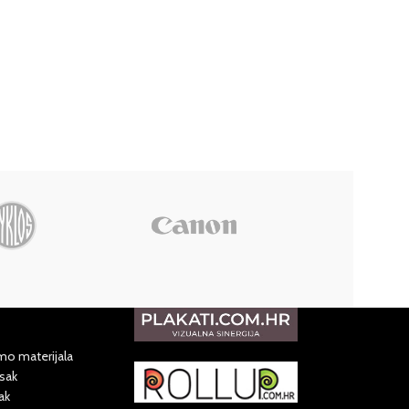
mo materijala
isak
ak