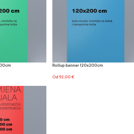
200cm
Rollup banner 120x200cm
Od
92,00
€