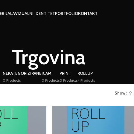
ERIJALA
VIZUALNI IDENTITET
PORTFOLIO
KONTAKT
Trgovina
NEKATEGORIZIRANE
ICAM
PRINT
ROLLUP
0 Products
0 Products
0 Products
4 Products
Show
9