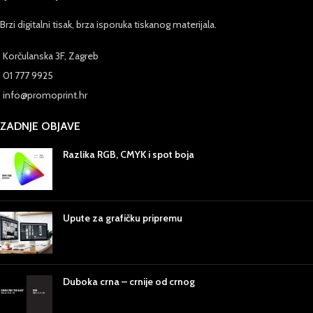
Brzi digitalni tisak, brza isporuka tiskanog materijala.
Korčulanska 3F, Zagreb
01 777 9925
info@promoprint.hr
ZADNJE OBJAVE
Razlika RGB, CMYK i spot boja
Upute za grafičku pripremu
Duboka crna – crnije od crnog