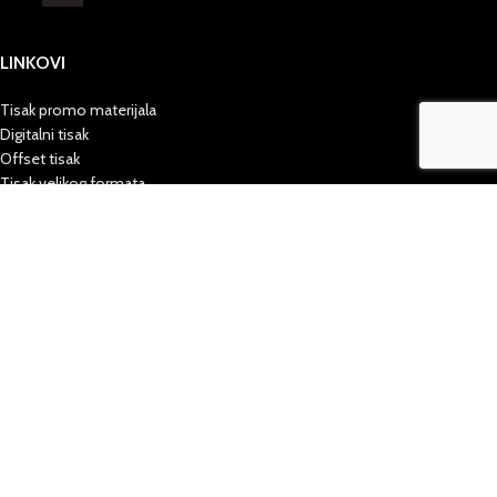
LINKOVI
Tisak promo materijala
Digitalni tisak
Offset tisak
Tisak velikog formata
PLAKATI.COM.HR
ROLLUP.COM.HR
Vizualni identitet
Portfolio
Kontakt