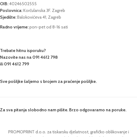
OIB:
40246502555
Poslovnica:
Korčulanska 3F. Zagreb
Sjedište:
Balokovićeva 41,
Zagreb
Radno vrijeme:
pon-pet od 8-16 sati
Trebate hitnu isporuku?
Nazovite nas na 091 4612 798
ili
091 4612 799
Sve pošiljke šaljemo s brojem za praćenje pošiljke.
Za sva pitanja slobodno nam pišite. Brzo odgovaramo na poruke.
PROMOPRINT d.o.o. za tiskarsku djelatnost, grafičko oblikovanje i