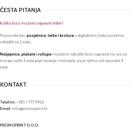
ČESTA PITANJA
Koliko brzo možete napraviti letke?
Proizvode kao
posjetnice, letke i brošure
u digitalnom tisku možemo
odraditi za 2 sata.
Naljepnice, plakate i rollupe
možemo također brzo napraviti no oni se
moraju sušiti 2 sata prije rezanja i montaže, pa je njihov rok isporuke 4
sata.
KONTAKT
Telefon:
+385 1 777 9925
Email:
info@promoprint.hr
PROMOPRINT D.O.O.