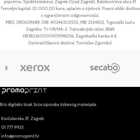
pripremu. Sjedište/adresa: Zagreb (Grad Zagreb), Balokovićeva ulica 41
Temeljni kapital: 20.000,00 kuna, uplaćen u cijelosti. Pravni oblik: društvo
s ograničenom odgovornošću.
MBS: 080639688, OIB: 40246502555, MB: 2324822, Trgovački sud u
Zagrebu: Tt-08/146-2. Transakcijski račun: IBAN
HR3823600001101998256, Zagrebačka banka d.d.
Osnivači/članovi društva: Tomislav Zgombić
Brzi digitalni tisak, brza isporuka tiskanog materijala.
Korčulanska 3F, Zagreb
01 777 9925
info@promoprint.hr