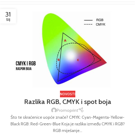
31
SIJ
NOVOSTI
Razlika RGB, CMYK i spot boja
Promoprint
Što te skraćenice uopće znače? CMYK: Cyan-Magenta-Yellow-
Black RGB: Red-Green-Blue Koja je razlika između CMYK i RGB?
RGB miješanje...