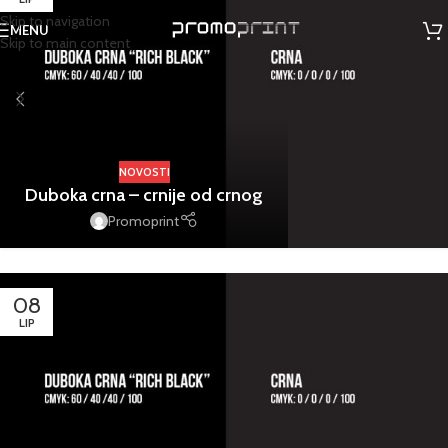
Skip to navigation
MENU
Skip to main content
NOVOSTI
Duboka crna – crnije od crnog
Promoprint
08
LIP