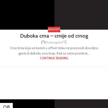
NOVOSTI
Duboka crna – crnije od crnog
Promoprint
Crna tinta koja se koristi u offset tisku ne proizvodi dovoljno
gustu ili duboku crnu boju. Kad su veće površine...
CONTINUE READING
INSPIRATION DESIGN
Interior design trends
INTERIOR DESIGN
Small apartment decoration
EXTERIOR DESIGN
View more
08
Studio furniture ideas