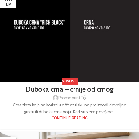
View more
LIP
View more
NOVOSTI
Duboka crna – crnije od crnog
Promoprint
Crna tinta koja se koristi u offset tisku ne proizvodi dovoljno
gustu ili duboku crnu boju. Kad su veće površine...
CONTINUE READING