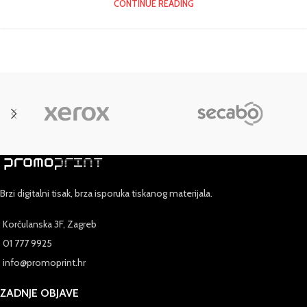
CONTINUE READING
Brzi digitalni tisak, brza isporuka tiskanog materijala.
Korčulanska 3F, Zagreb
01 777 9925
info@promoprint.hr
ZADNJE OBJAVE